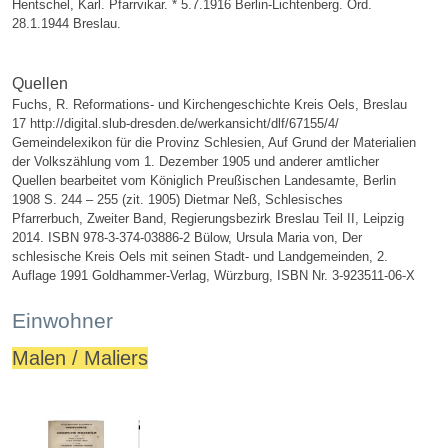
Hentschel, Karl. Pfarrvikar. * 5.7.1916 Berlin-Lichtenberg. Ord.
28.1.1944 Breslau.
Quellen
Fuchs, R. Reformations- und Kirchengeschichte Kreis Oels, Breslau
17 http://digital.slub-dresden.de/werkansicht/dlf/67155/4/
Gemeindelexikon für die Provinz Schlesien, Auf Grund der Materialien
der Volkszählung vom 1. Dezember 1905 und anderer amtlicher
Quellen bearbeitet vom Königlich Preußischen Landesamte, Berlin
1908 S. 244 – 255 (zit. 1905) Dietmar Neß, Schlesisches
Pfarrerbuch, Zweiter Band, Regierungsbezirk Breslau Teil II, Leipzig
2014. ISBN 978-3-374-03886-2 Bülow, Ursula Maria von, Der
schlesische Kreis Oels mit seinen Stadt- und Landgemeinden, 2.
Auflage 1991 Goldhammer-Verlag, Würzburg, ISBN Nr. 3-923511-06-X
Einwohner
Malen / Maliers