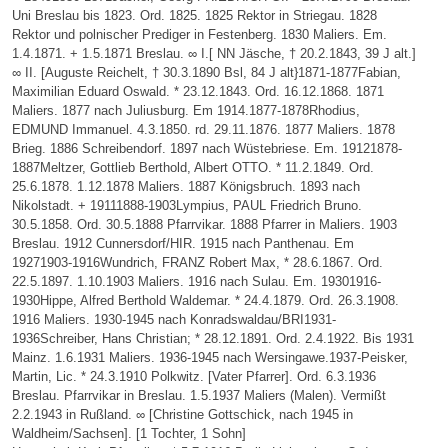
Uni Breslau bis 1823. Ord. 1825. 1825 Rektor in Striegau. 1828
Rektor und polnischer Prediger in Festenberg. 1830 Maliers. Em.
1.4.1871. + 1.5.1871 Breslau. ∞ I.[ NN Jäsche, † 20.2.1843, 39 J alt.]
∞ II. [Auguste Reichelt, † 30.3.1890 Bsl, 84 J alt}1871-1877Fabian,
Maximilian Eduard Oswald. * 23.12.1843. Ord. 16.12.1868. 1871
Maliers. 1877 nach Juliusburg. Em 1914.1877-1878Rhodius,
EDMUND Immanuel. 4.3.1850. rd. 29.11.1876. 1877 Maliers. 1878
Brieg. 1886 Schreibendorf. 1897 nach Wüstebriese. Em. 19121878-
1887Meltzer, Gottlieb Berthold, Albert OTTO. * 11.2.1849. Ord.
25.6.1878. 1.12.1878 Maliers. 1887 Königsbruch. 1893 nach
Nikolstadt. + 19111888-1903Lympius, PAUL Friedrich Bruno.
30.5.1858. Ord. 30.5.1888 Pfarrvikar. 1888 Pfarrer in Maliers. 1903
Breslau. 1912 Cunnersdorf/HIR. 1915 nach Panthenau. Em
19271903-1916Wundrich, FRANZ Robert Max, * 28.6.1867. Ord.
22.5.1897. 1.10.1903 Maliers. 1916 nach Sulau. Em. 19301916-
1930Hippe, Alfred Berthold Waldemar. * 24.4.1879. Ord. 26.3.1908.
1916 Maliers. 1930-1945 nach Konradswaldau/BRI1931-
1936Schreiber, Hans Christian; * 28.12.1891. Ord. 2.4.1922. Bis 1931
Mainz. 1.6.1931 Maliers. 1936-1945 nach Wersingawe.1937-Peisker,
Martin, Lic. * 24.3.1910 Polkwitz. [Vater Pfarrer]. Ord. 6.3.1936
Breslau. Pfarrvikar in Breslau. 1.5.1937 Maliers (Malen). Vermißt
2.2.1943 in Rußland. ∞ [Christine Gottschick, nach 1945 in
Waldheim/Sachsen]. [1 Tochter, 1 Sohn]