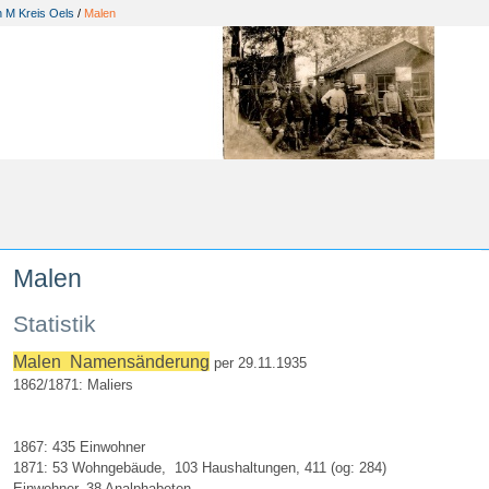
n M Kreis Oels
/
Malen
Malen
Statistik
Malen
Namensänderung
per 29.11.1935
1862/1871: Maliers
1867: 435 Einwohner
1871: 53 Wohngebäude, 103 Haushaltungen, 411 (og: 284)
Einwohner, 38 Analphabeten