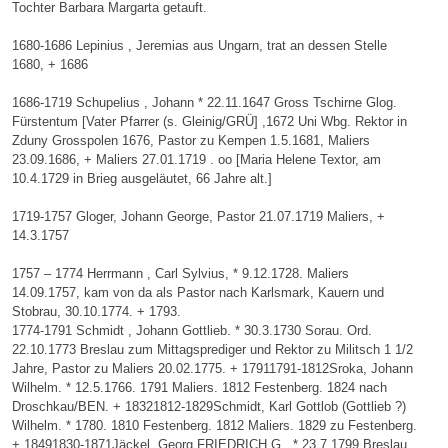
Tochter Barbara Margarta getauft.
1680-1686 Lepinius , Jeremias aus Ungarn, trat an dessen Stelle
1680, + 1686
1686-1719 Schupelius , Johann * 22.11.1647 Gross Tschirne Glog.
Fürstentum [Vater Pfarrer (s. Gleinig/GRÜ] ,1672 Uni Wbg. Rektor in
Zduny Grosspolen 1676, Pastor zu Kempen 1.5.1681, Maliers
23.09.1686, + Maliers 27.01.1719 . oo [Maria Helene Textor, am
10.4.1729 in Brieg ausgeläutet, 66 Jahre alt.]
1719-1757 Gloger, Johann George, Pastor 21.07.1719 Maliers, +
14.3.1757
1757 – 1774 Herrmann , Carl Sylvius, * 9.12.1728. Maliers
14.09.1757, kam von da als Pastor nach Karlsmark, Kauern und
Stobrau, 30.10.1774. + 1793.
1774-1791 Schmidt , Johann Gottlieb. * 30.3.1730 Sorau. Ord.
22.10.1773 Breslau zum Mittagsprediger und Rektor zu Militsch 1 1/2
Jahre, Pastor zu Maliers 20.02.1775. + 17911791-1812Sroka, Johann
Wilhelm. * 12.5.1766. 1791 Maliers. 1812 Festenberg. 1824 nach
Droschkau/BEN. + 18321812-1829Schmidt, Karl Gottlob (Gottlieb ?)
Wilhelm. * 1780. 1810 Festenberg. 1812 Maliers. 1829 zu Festenberg.
+ 18491830-1871Jäckel, Georg FRIEDRICH G.. * 23.7.1799 Breslau.