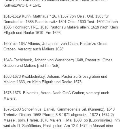
Kottwitz/WOH. + 1641
1616-1619 Kühn, Matthäus * 26.7.1557 von Oels. Ord. 1583 für
Domatschin. 1585 Paschkerwitz.1591 Oels. 1600 Tost. 1602 Jeltsch.
1606 Hochkirch/TRE. 1616 Pastor zu Maliers allein. 1619 nach Klein
Ellguth und Raake 1619. Em 1626.
1627 bis 1647 Albinus, Johannes. von Cham, Pastor zu Gross
Graben. Versorgt auch Maliers 1628
1648- Tschirbock, Johann von Wartenberg 1648, Pastor zu Gross
Graben und Maliers [nicht in Neß]
1663-1673 Kwakbolinksy, Johann, Pastor zu Grossgraben und
Maliers 1663, zu Klein Ellguth und Raake 1673
1673-1676 Blivernitz, Aaron. Nach Groß Graben, versorgt auch
Maliers.
1676-1680 Schoefinius, Daniel, Kämmecensis Sil. (Kamenz). 1643
Trebnitz. Diakon. 1668 Pfarrer, 3.8.1671 abgesetzt. 1672 (-1674 ?)
Massel, poln. Pfarrer. 1676 Maliers + Mai 1680. oo [Euphrosyne.] Ihm
wird als D. Schöffinius, Past. polon. Am 12.9.1672 in Massel eine