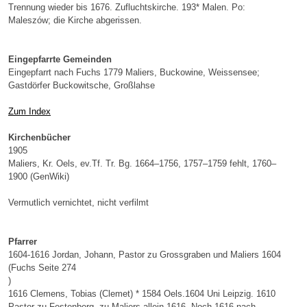
Trennung wieder bis 1676. Zufluchtskirche. 193* Malen. Po:
Maleszów; die Kirche abgerissen.
Eingepfarrte Gemeinden
Eingepfarrt nach Fuchs 1779 Maliers, Buckowine, Weissensee;
Gastdörfer Buckowitsche, Großlahse
Zum Index
Kirchenbücher
1905
Maliers, Kr. Oels, ev.Tf. Tr. Bg. 1664–1756, 1757–1759 fehlt, 1760–
1900 (GenWiki)
Vermutlich vernichtet, nicht verfilmt
Pfarrer
1604-1616 Jordan, Johann, Pastor zu Grossgraben und Maliers 1604
(Fuchs Seite 274
)
1616 Clemens, Tobias (Clemet) * 1584 Oels.1604 Uni Leipzig. 1610
Pastor zu Festenberg, zu Maliers allein 1616. Noch 1616 nach